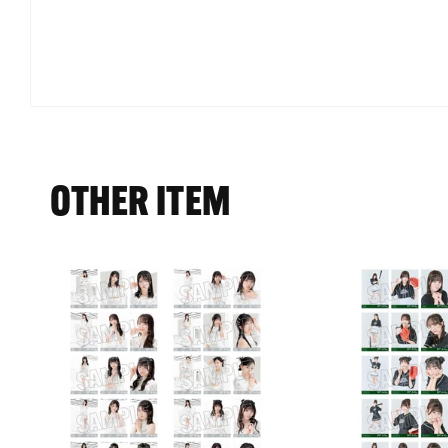
モ
ー
ダ
ル
で
OTHER ITEM
メ
デ
ィ
ア
(1)
を
開
く