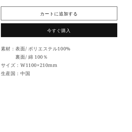
撃
撃
ロ
ロ
カートに追加する
ゴ
ゴ
マ
マ
今すぐ購入
フ
フ
ラ
ラ
ー
ー
素材：表面/ ポリエステル100%
タ
タ
裏面/ 綿 100％
オ
オ
サイズ：W1100×210mm
ル
ル
生産国：中国
の
の
数
数
量
量
を
を
減
増
ら
や
す
す