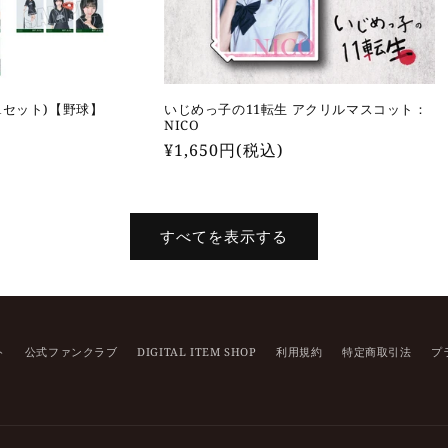
1セット)【野球】
いじめっ子の11転生 アクリルマスコット：
NICO
通
¥1,650円(税込)
常
価
格
すべてを表示する
ト
公式ファンクラブ
DIGITAL ITEM SHOP
利用規約
特定商取引法
プ