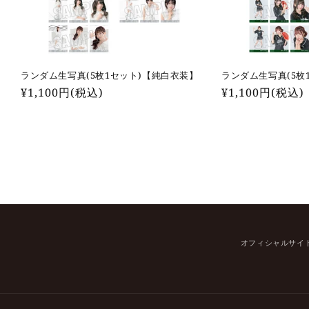
ランダム生写真(5枚1セット)【純白衣装】
ランダム生写真(5枚
通
¥1,100円(税込)
通
¥1,100円(税込)
常
常
価
価
格
格
オフィシャルサイ