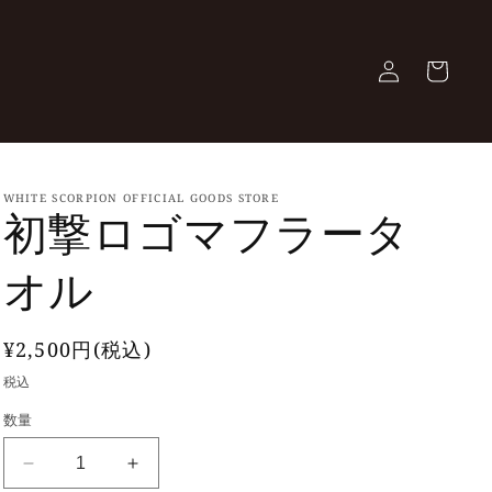
ロ
カ
グ
ー
イ
ト
ン
WHITE SCORPION OFFICIAL GOODS STORE
初撃ロゴマフラータ
オル
通
¥2,500円(税込)
常
税込
価
数量
格
初
初