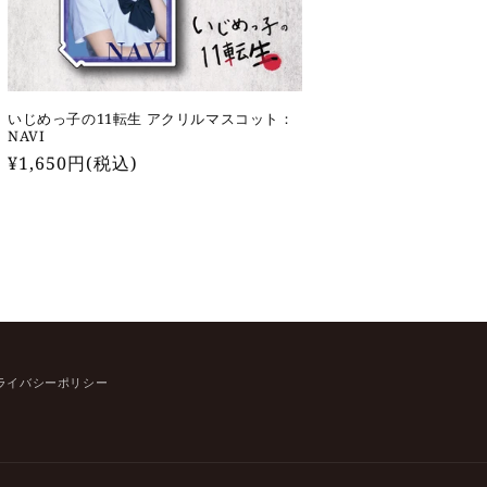
いじめっ子の11転生 アクリルマスコット：
NAVI
通
¥1,650円(税込)
常
価
格
ライバシーポリシー