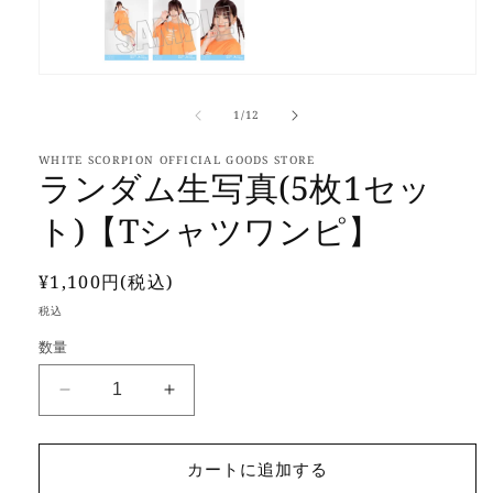
モ
ー
の
1
/
12
ダ
ル
WHITE SCORPION OFFICIAL GOODS STORE
で
ランダム生写真(5枚1セッ
メ
デ
ト)【Tシャツワンピ】
ィ
ア
(1)
を
通
¥1,100円(税込)
開
常
税込
く
価
数量
格
ラ
ラ
ン
ン
ダ
ダ
カートに追加する
ム
ム