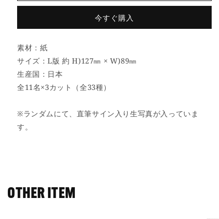
生
生
今すぐ購入
写
写
真
真
(5
(5
素材：紙
枚
枚
サイズ：L版 約 H)127㎜ × W)89㎜
1
1
生産国：日本
セ
セ
ッ
ッ
全11名×3カット（全33種）
ト)
ト)
【T
【T
※ランダムにて、直筆サイン入り生写真が入っていま
シ
シ
す。
ャ
ャ
ツ
ツ
ワ
ワ
ン
ン
ピ】
ピ】
の
の
OTHER ITEM
数
数
量
量