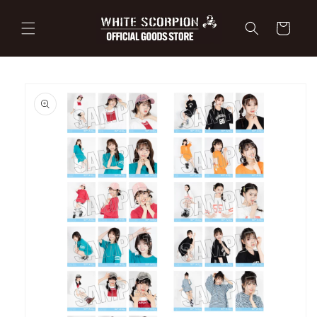
コンテ
カ
ンツに
ー
進む
ト
商品情
報にス
キップ