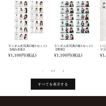
を
を
減
増
ら
や
す
す
ランダム生写真(5枚1セット)
ランダム生写真(5枚1セット)
いじ
【純白衣装】
【野球】
マス
通
¥1,100円(税込)
通
¥1,100円(税込)
通
¥1
常
常
常
価
価
価
の
1
/
3
格
格
格
すべてを表示する